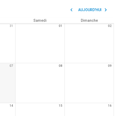
AUJOURD'HUI
Samedi
Dimanche
31
01
02
07
08
09
14
15
16