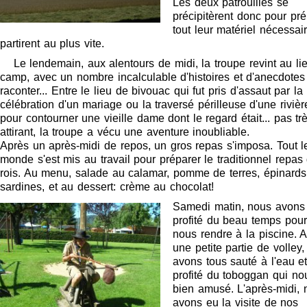
Les deux patrouilles se
précipitèrent donc pour pré
tout leur matériel nécessair
partirent au plus vite.
Le lendemain, aux alentours de midi, la troupe revint au li
camp, avec un nombre incalculable d'histoires et d'anecdotes
raconter... Entre le lieu de bivouac qui fut pris d'assaut par la
célébration d'un mariage ou la traversé périlleuse d'une rivièr
pour contourner une vieille dame dont le regard était... pas tr
attirant, la troupe a vécu une aventure inoubliable.
Après un après-midi de repos, un gros repas s'imposa. Tout l
monde s'est mis au travail pour préparer le traditionnel repas
rois. Au menu, salade au calamar, pomme de terres, épinards
sardines, et au dessert: crème au chocolat!
Samedi matin, nous avons
profité du beau temps pour
nous rendre à la piscine. 
une petite partie de volley
avons tous sauté à l'eau e
profité du toboggan qui no
bien amusé. L'après-midi, 
avons eu la visite de nos