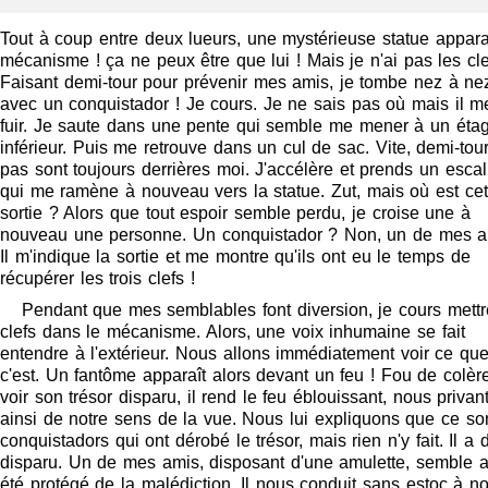
Tout à coup entre deux lueurs, une mystérieuse statue appara
mécanisme ! ça ne peux être que lui ! Mais je n'ai pas les clef
Faisant demi-tour pour prévenir mes amis, je tombe nez à ne
avec un conquistador ! Je cours. Je ne sais pas où mais il m
fuir. Je saute dans une pente qui semble me mener à un éta
inférieur. Puis me retrouve dans un cul de sac. Vite, demi-tou
pas sont toujours derrières moi. J'accélère et prends un escal
qui me ramène à nouveau vers la statue. Zut, mais où est cet
sortie ? Alors que tout espoir semble perdu, je croise une à
nouveau une personne. Un conquistador ? Non, un de mes a
Il m'indique la sortie et me montre qu'ils ont eu le temps de
récupérer les trois clefs !
Pendant que mes semblables font diversion, je cours mettr
clefs dans le mécanisme. Alors, une voix inhumaine se fait
entendre à l'extérieur. Nous allons immédiatement voir ce qu
c'est. Un fantôme apparaît alors devant un feu ! Fou de colèr
voir son trésor disparu, il rend le feu éblouissant, nous privan
ainsi de notre sens de la vue. Nous lui expliquons que ce son
conquistadors qui ont dérobé le trésor, mais rien n'y fait. Il a 
disparu. Un de mes amis, disposant d'une amulette, semble a
été protégé de la malédiction. Il nous conduit sans estoc à no