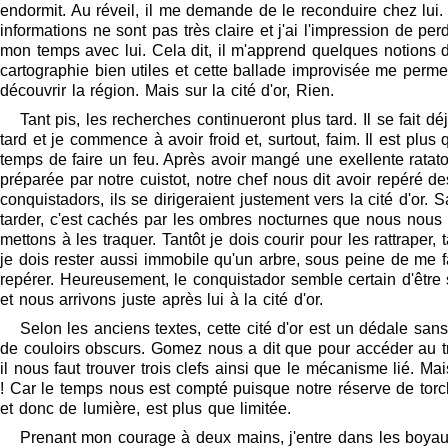
endormit. Au réveil, il me demande de le reconduire chez lui.
informations ne sont pas très claire et j'ai l'impression de per
mon temps avec lui. Cela dit, il m'apprend quelques notions 
cartographie bien utiles et cette ballade improvisée me perme
découvrir la région. Mais sur la cité d'or, Rien.
Tant pis, les recherches continueront plus tard. Il se fait dé
tard et je commence à avoir froid et, surtout, faim. Il est plus 
temps de faire un feu. Après avoir mangé une exellente ratato
préparée par notre cuistot, notre chef nous dit avoir repéré de
conquistadors, ils se dirigeraient justement vers la cité d'or. 
tarder, c'est cachés par les ombres nocturnes que nous nous
mettons à les traquer. Tantôt je dois courir pour les rattraper, t
je dois rester aussi immobile qu'un arbre, sous peine de me f
repérer. Heureusement, le conquistador semble certain d'être 
et nous arrivons juste après lui à la cité d'or.
Selon les anciens textes, cette cité d'or est un dédale sans
de couloirs obscurs. Gomez nous a dit que pour accéder au tr
il nous faut trouver trois clefs ainsi que le mécanisme lié. Mai
! Car le temps nous est compté puisque notre réserve de torc
et donc de lumière, est plus que limitée.
Prenant mon courage à deux mains, j'entre dans les boya