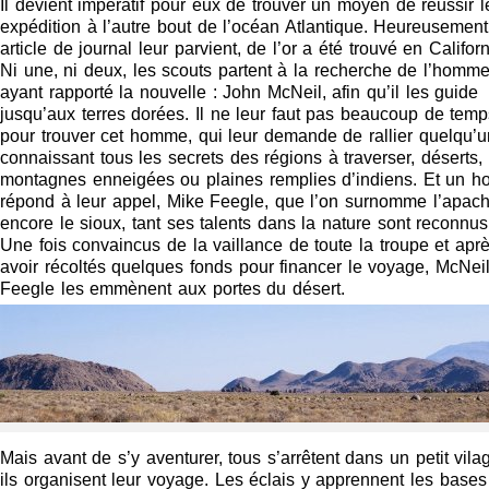
Il devient impératif pour eux de trouver un moyen de réussir l
expédition à l’autre bout de l’océan Atlantique. Heureusement
article de journal leur parvient, de l’or a été trouvé en Californ
Ni une, ni deux, les scouts partent à la recherche de l’homm
ayant rapporté la nouvelle : John McNeil, afin qu’il les guide
jusqu’aux terres dorées. Il ne leur faut pas beaucoup de temp
pour trouver cet homme, qui leur demande de rallier quelqu’u
connaissant tous les secrets des régions à traverser, déserts,
montagnes enneigées ou plaines remplies d’indiens. Et un 
répond à leur appel, Mike Feegle, que l’on surnomme l’apach
encore le sioux, tant ses talents dans la nature sont reconnus
Une fois convaincus de la vaillance de toute la troupe et apr
avoir récoltés quelques fonds pour financer le voyage, McNeil
Feegle les emmènent aux portes du désert.
Mais avant de s’y aventurer, tous s’arrêtent dans un petit vila
ils organisent leur voyage. Les éclais y apprennent les bases