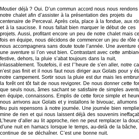
Moutier déjà ? Oui. D’un commun accord nous nous rendons
notre chalet afin d’assister à la présentation des projets du
centenaire de Perceval. Après cela, place à la fondue, aux rös
et à la saucisse. Il nous fallait bien marquer le début de ces
projets. Aussi, profitant encore un peu de notre chalet mais ce
fois en équipe, nous décidons de commencer un jeu de rôle 
nous accompagnera sans doute toute l’année. Une aventure 
une aventure si l’on veut bien. Contrastant avec cette ambian
festive, dehors, la pluie s’abat toujours dans la nuit,
inlassablement. Toutefois, il est l’’heure de s’en aller, notre 
n’est pas finit et il nous faut nous diriger aux Golats pour y ét
notre campement. Sortir sous la pluie est dur mais les embru
la forêt ont tôt fait de nous revigorer. De nous donner cette fo
que seuls nous, âmes sachant se satisfaire de simples avent
en équipe, connaissons. Emplis de cette force simple et heur
nous arrivons aux Golats et y installons le bivouac, allumons
feu puis repensons à notre journée. Une journée bien rempli
mine de rien et qui nous laissent déjà des souvenirs ineffaça
L’heure d’aller au lit approche, rien ne peut remplacer la dou
d’une nuit en hamacs lorsque le temps, au-delà de la bâche,
continue de se déchaîner. C’est une bonne nuit.