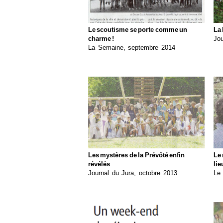
Le scoutisme se porte comme un
La 
charme !
Jou
La Semaine, septembre 2014
Les mystères de la Prévôté enfin
Le 
révélés
lie
Journal du Jura, octobre 2013
Le 