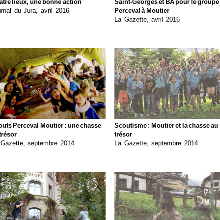
tre lieux, une bonne action
Saint-Georges et BA pour le groupe
rnal du Jura, avril 2016
Perceval à Moutier
La Gazette, avril 2016
uts Perceval Moutier : une chasse
Scoutisme : Moutier et la chasse au
trésor
trésor
 Gazette, septembre 2014
La Gazette, septembre 2014