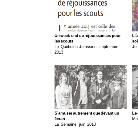
Un week-end de réjouissances pour
L'â
les scouts
so
Le Quotidien Jurassien, septembre
Jo
2013
S'amuser autrement que devant un
Le 
écran
Mou
La Semaine, juin 2013