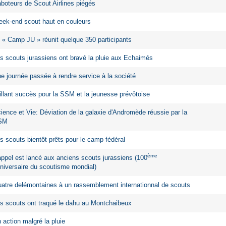
boteurs de Scout Airlines piégés
ek-end scout haut en couleurs
 « Camp JU » réunit quelque 350 participants
s scouts jurassiens ont bravé la pluie aux Echaimés
e journée passée à rendre service à la société
illant succès pour la SSM et la jeunesse prévôtoise
ience et Vie: Déviation de la galaxie d'Andromède réussie par la
SM
s scouts bientôt prêts pour le camp fédéral
ème
appel est lancé aux anciens scouts jurassiens (100
niversaire du scoutisme mondial)
atre delémontaines à un rassemblement internationnal de scouts
s scouts ont traqué le dahu au Montchaibeux
 action malgré la pluie