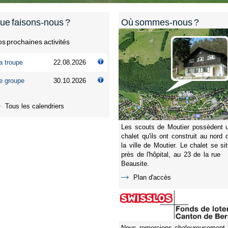
ue faisons-nous ?
Où sommes-nous ?
s prochaines activités
a troupe
22.08.2026
e groupe
30.10.2026
Tous les calendriers
Les scouts de Moutier possèdent 
chalet qu'ils ont construit au nord 
la ville de Moutier. Le chalet se si
près de l'hôpital, au 23 de la rue
Beausite.
Plan d'accès
Nous remercions chaleureusement