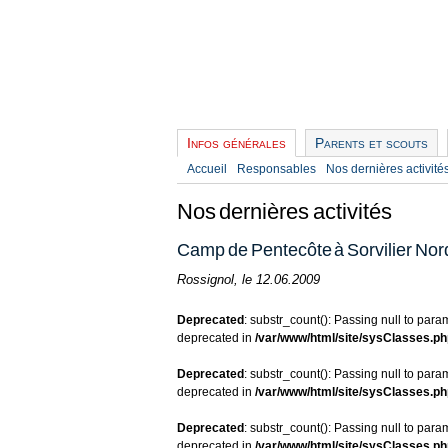
Infos générales
Parents et scouts
Accueil
Responsables
Nos dernières activité
Nos dernières activités
Camp de Pentecôte à Sorvilier No
Rossignol, le 12.06.2009
Deprecated
: substr_count(): Passing null to param
deprecated in
/var/www/html/site/sysClasses.ph
Deprecated
: substr_count(): Passing null to param
deprecated in
/var/www/html/site/sysClasses.ph
Deprecated
: substr_count(): Passing null to param
deprecated in
/var/www/html/site/sysClasses.ph