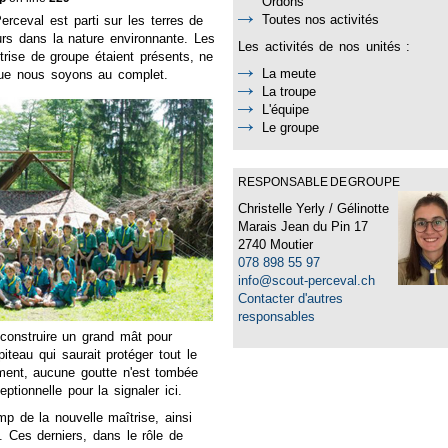
Ordons
Toutes nos activités
rceval est parti sur les terres de
urs dans la nature environnante. Les
Les activités de nos unités :
îtrise de groupe étaient présents, ne
La meute
ue nous soyons au complet.
La troupe
L'équipe
Le groupe
RESPONSABLE DE GROUPE
Christelle Yerly / Gélinotte
Marais Jean du Pin 17
2740 Moutier
078 898 55 97
info@scout-perceval.ch
Contacter d'autres
responsables
 construire un grand mât pour
iteau qui saurait protéger tout le
nt, aucune goutte n'est tombée
ptionnelle pour la signaler ici.
mp de la nouvelle maîtrise, ainsi
 Ces derniers, dans le rôle de