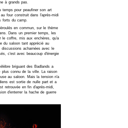
che à grands pas.
du temps pour peaufiner son art
au four construit dans l'après-midi
s forts du camp.
déroulés en commun, sur le thème
ens. Dans un premier temps, les
er le coffre, mis aux enchères, qu'a
ère du saloon tant apprécié au
t, discussions acharnées avec le
osés, c'est avec beaucoup d'énergie
célèbre briguant des Badlands a
 plus connu de la ville. La raison
use au saloon. Mais la tension n'a
ens est sortie de nulle part et a
retrouvée en fin d'après-midi,
ion d'enterrer la hache de guerre