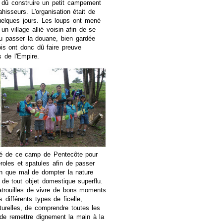
 dû construire un petit campement
hisseurs. L'organisation était de
uelques jours. Les loups ont mené
n village allié voisin afin de se
llu passer la douane, bien gardée
is ont donc dû faire preuve
 de l'Empire.
té de ce camp de Pentecôte pour
eroles et spatules afin de passer
ien que mal de dompter la nature
n de tout objet domestique superflu.
atrouilles de vivre de bons moments
 différents types de ficelle,
urelles, de comprendre toutes les
f de remettre dignement la main à la