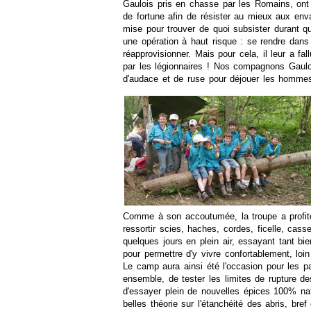
Gaulois pris en chasse par les Romains, ont
de fortune afin de résister au mieux aux enva
mise pour trouver de quoi subsister durant q
une opération à haut risque : se rendre dans u
réapprovisionner. Mais pour cela, il leur a fa
par les légionnaires ! Nos compagnons Gaulo
d'audace et de ruse pour déjouer les hommes
Comme à son accoutumée, la troupe a profi
ressortir scies, haches, cordes, ficelle, cass
quelques jours en plein air, essayant tant b
pour permettre d'y vivre confortablement, loi
Le camp aura ainsi été l'occasion pour les p
ensemble, de tester les limites de rupture des
d'essayer plein de nouvelles épices 100% nat
belles théorie sur l'étanchéité des abris, bre