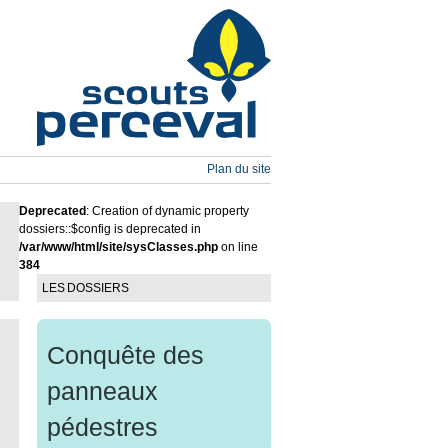
Plan du site
Deprecated
: Creation of dynamic property
dossiers::$config is deprecated in
/var/www/html/site/sysClasses.php
on line
384
LES DOSSIERS
Conquête des
panneaux
pédestres