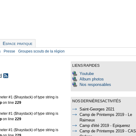
Espace pratique
s
Presse
Groupes scouts de la région
LIENS RAPIDES
Youtube
rd
Album photos
Nos responsables
eter #1 ($haystack) of type string is
NOS DERNIÈRES ACTIVITÉS
p
on line
229
Saint-Georges 2021
eter #1 ($haystack) of type string is
Camp de Printemps 2019 - Le
p
on line
229
Raimeux
Camp d'été 2019 - Epiquerez
eter #1 ($haystack) of type string is
Camp de Printemps 2019 - CAS
p
on line
229