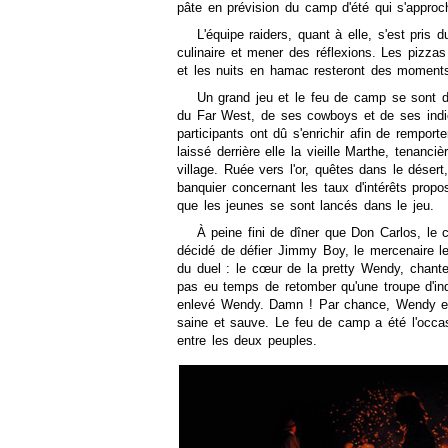
pâte en prévision du camp d'été qui s'appro
L'équipe raiders, quant à elle, s'est pris 
culinaire et mener des réflexions. Les pizzas 
et les nuits en hamac resteront des moment
Un grand jeu et le feu de camp se sont 
du Far West, de ses cowboys et de ses indi
participants ont dû s'enrichir afin de remport
laissé derrière elle la vieille Marthe, tenanci
village. Ruée vers l'or, quêtes dans le déser
banquier concernant les taux d'intérêts prop
que les jeunes se sont lancés dans le jeu.
À peine fini de dîner que Don Carlos, le 
décidé de défier Jimmy Boy, le mercenaire le
du duel : le cœur de la pretty Wendy, chante
pas eu temps de retomber qu'une troupe d'indi
enlevé Wendy. Damn ! Par chance, Wendy est 
saine et sauve. Le feu de camp a été l'occas
entre les deux peuples.